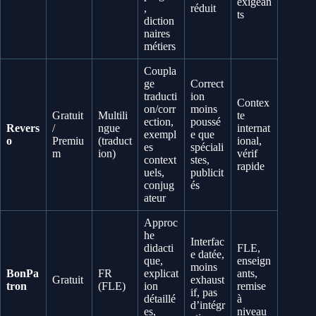
exigean
,
réduit
ts
diction
naires
métiers
Coupla
ge
Correct
traducti
ion
Contex
on/corr
moins
Gratuit
Multili
te
ection,
poussé
Revers
/
ngue
internat
exempl
e que
o
Premiu
(traduct
ional,
es
spéciali
m
ion)
vérif
context
stes,
rapide
uels,
publicit
conjug
és
ateur
Approc
he
Interfac
didacti
FLE,
e datée,
que,
enseign
moins
BonPa
FR
explicat
ants,
Gratuit
exhaust
tron
(FLE)
ion
remise
if, pas
détaillé
à
d’intégr
es,
niveau