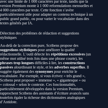
avec une limite de 1 000 caractères par texte, tandis que la
version Premium monte à 1 000 reformulations mensuelles et
4 000 caractères par texte. Cette fonction s’avère
particulièrement utile pour adapter un contenu technique à un
public grand public, ou pour varier le vocabulaire dans des
textes générés par IA.
Détection des problèmes de rédaction et suggestions
stylistiques
Au-delà de la correction pure, Scribens propose des
suggestions stylistiques
pour améliorer la qualité
rédactionnelle. L’outil détecte les
répétitions excessives
(un
même mot utilisé trois fois dans une phrase courte), les
phrases trop longues
difficiles à lire, les
constructions
passives
alourdissant le style, et les
adverbes superflus
. Il
suggère également des
synonymes
pour enrichir le
vocabulaire. Par exemple, si vous écrivez « très grand »,
Scribens peut proposer « immense », « gigantesque » ou
« colossal » selon le contexte. Ces fonctionnalités,
particulièrement développées dans la version Premium,
rapprochent Scribens des assistants d’écriture avancés sans
toutefois égaler la richesse des dictionnaires analogiques
d’Antidote.