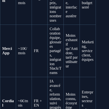
ol
mois
prix,
e,
budget
intégrat
interfac
serré
ions
e
nombre
austère
uses
Collab
oration
Moins
équipe,
exhaust
glossair
Marketi
if
es
ng,
Merci
~10€/
qu’Anti
FR
partagé
service
App
mois
dote,
s,
client,
tarif par
intégrat
équipes
utilisate
ion
ur
Slack/T
eams
IA
avancé
e,
Entrepr
reform
Moins
ises,
ulation,
connu,
Cordia
~6€/m
FR +
secteur
suivi
écosyst
l
ois
EN
s
progrès
ème