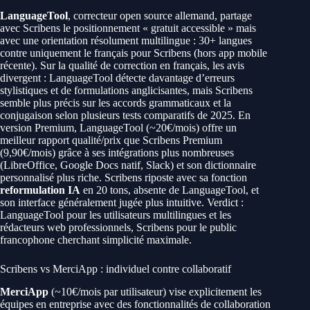
LanguageTool
, correcteur open source allemand, partage
avec Scribens le positionnement « gratuit accessible » mais
avec une orientation résolument multilingue : 30+ langues
contre uniquement le français pour Scribens (hors app mobile
récente). Sur la qualité de correction en français, les avis
divergent : LanguageTool détecte davantage d’erreurs
stylistiques et de formulations anglicisantes, mais Scribens
semble plus précis sur les accords grammaticaux et la
conjugaison selon plusieurs tests comparatifs de 2025. En
version Premium, LanguageTool (~20€/mois) offre un
meilleur rapport qualité/prix que Scribens Premium
(9,90€/mois) grâce à ses intégrations plus nombreuses
(LibreOffice, Google Docs natif, Slack) et son dictionnaire
personnalisé plus riche. Scribens riposte avec sa fonction
reformulation IA
en 20 tons, absente de LanguageTool, et
son interface généralement jugée plus intuitive. Verdict :
LanguageTool pour les utilisateurs multilingues et les
rédacteurs web professionnels, Scribens pour le public
francophone cherchant simplicité maximale.
Scribens vs MerciApp : individuel contre collaboratif
MerciApp
(~10€/mois par utilisateur) vise explicitement les
équipes en entreprise avec des fonctionnalités de collaboration