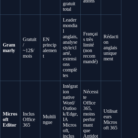
ations
gratuit
total
Leader
mondia
l
Françai
anglais,
Rédacti
Gratuit
EN
s très
analyse
on
Gram
/
princip
limité
style/cl
anglais
marly
~12$/
alemen
(non
arté,
unique
mois
t
recom
extensi
ment
mandé)
ons
complè
tes
Intégrat
ion
Nécessi
native
te
Word/
Office
Outloo
365,
Utilisat
Micros
Inclus
k/Edge,
moins
Multili
eurs
oft
Office
IA
perfor
ngue
Micros
Editor
365
Micros
mant
oft 365
oft,
que
inclus
Antidot