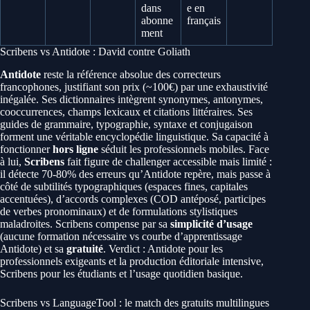
dans
e en
abonne
français
ment
Scribens vs Antidote : David contre Goliath
Antidote
reste la référence absolue des correcteurs
francophones, justifiant son prix (~100€) par une exhaustivité
inégalée. Ses dictionnaires intègrent synonymes, antonymes,
cooccurrences, champs lexicaux et citations littéraires. Ses
guides de grammaire, typographie, syntaxe et conjugaison
forment une véritable encyclopédie linguistique. Sa capacité à
fonctionner
hors ligne
séduit les professionnels mobiles. Face
à lui,
Scribens
fait figure de challenger accessible mais limité :
il détecte 70-80% des erreurs qu’Antidote repère, mais passe à
côté de subtilités typographiques (espaces fines, capitales
accentuées), d’accords complexes (COD antéposé, participes
de verbes pronominaux) et de formulations stylistiques
maladroites. Scribens compense par sa
simplicité d’usage
(aucune formation nécessaire vs courbe d’apprentissage
Antidote) et sa
gratuité
. Verdict : Antidote pour les
professionnels exigeants et la production éditoriale intensive,
Scribens pour les étudiants et l’usage quotidien basique.
Scribens vs LanguageTool : le match des gratuits multilingues