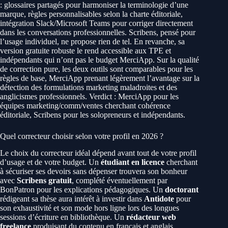
: glossaires partagés pour harmoniser la terminologie d’une
marque, règles personnalisables selon la charte éditoriale,
intégration Slack/Microsoft Teams pour corriger directement
dans les conversations professionnelles. Scribens, pensé pour
l’usage individuel, ne propose rien de tel. En revanche, sa
version gratuite robuste le rend accessible aux TPE et
indépendants qui n’ont pas le budget MerciApp. Sur la qualité
de correction pure, les deux outils sont comparables pour les
règles de base, MerciApp prenant légèrement l’avantage sur la
détection des formulations marketing maladroites et des
anglicismes professionnels. Verdict : MerciApp pour les
équipes marketing/comm/ventes cherchant cohérence
éditoriale, Scribens pour les solopreneurs et indépendants.
Quel correcteur choisir selon votre profil en 2026 ?
Le choix du correcteur idéal dépend avant tout de votre profil
d’usage et de votre budget. Un
étudiant en licence
cherchant
à sécuriser ses devoirs sans dépenser trouvera son bonheur
avec
Scribens gratuit
, complété éventuellement par
BonPatron pour les explications pédagogiques. Un
doctorant
rédigeant sa thèse aura intérêt à investir dans
Antidote
pour
son exhaustivité et son mode hors ligne lors des longues
sessions d’écriture en bibliothèque. Un
rédacteur web
freelance
produisant du contenu en français et anglais