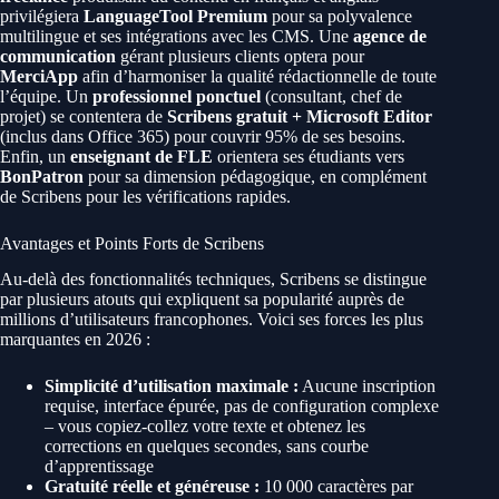
privilégiera
LanguageTool Premium
pour sa polyvalence
multilingue et ses intégrations avec les CMS. Une
agence de
communication
gérant plusieurs clients optera pour
MerciApp
afin d’harmoniser la qualité rédactionnelle de toute
l’équipe. Un
professionnel ponctuel
(consultant, chef de
projet) se contentera de
Scribens gratuit + Microsoft Editor
(inclus dans Office 365) pour couvrir 95% de ses besoins.
Enfin, un
enseignant de FLE
orientera ses étudiants vers
BonPatron
pour sa dimension pédagogique, en complément
de Scribens pour les vérifications rapides.
Avantages et Points Forts de Scribens
Au-delà des fonctionnalités techniques, Scribens se distingue
par plusieurs atouts qui expliquent sa popularité auprès de
millions d’utilisateurs francophones. Voici ses forces les plus
marquantes en 2026 :
Simplicité d’utilisation maximale :
Aucune inscription
requise, interface épurée, pas de configuration complexe
– vous copiez-collez votre texte et obtenez les
corrections en quelques secondes, sans courbe
d’apprentissage
Gratuité réelle et généreuse :
10 000 caractères par