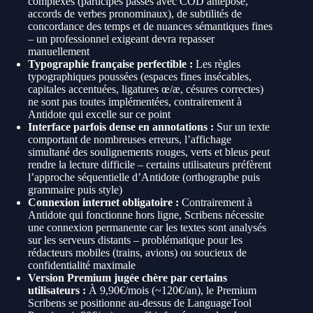
complexes (participes passés avec COD antéposé,
accords de verbes pronominaux), de subtilités de
concordance des temps et de nuances sémantiques fines
– un professionnel exigeant devra repasser
manuellement
Typographie française perfectible :
Les règles
typographiques poussées (espaces fines insécables,
capitales accentuées, ligatures œ/æ, césures correctes)
ne sont pas toutes implémentées, contrairement à
Antidote qui excelle sur ce point
Interface parfois dense en annotations :
Sur un texte
comportant de nombreuses erreurs, l’affichage
simultané des soulignements rouges, verts et bleus peut
rendre la lecture difficile – certains utilisateurs préfèrent
l’approche séquentielle d’Antidote (orthographe puis
grammaire puis style)
Connexion internet obligatoire :
Contrairement à
Antidote qui fonctionne hors ligne, Scribens nécessite
une connexion permanente car les textes sont analysés
sur les serveurs distants – problématique pour les
rédacteurs mobiles (trains, avions) ou soucieux de
confidentialité maximale
Version Premium jugée chère par certains
utilisateurs :
À 9,90€/mois (~120€/an), le Premium
Scribens se positionne au-dessus de LanguageTool