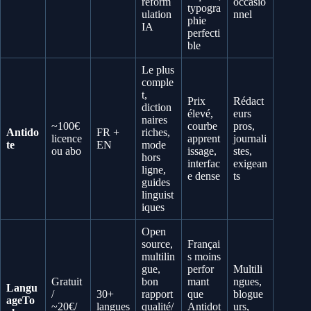
reform
occasio
typogra
ulation
nnel
phie
IA
perfecti
ble
Le plus
comple
t,
Prix
Rédact
diction
élevé,
eurs
naires
~100€
courbe
pros,
Antido
FR +
riches,
licence
apprent
journali
te
EN
mode
ou abo
issage,
stes,
hors
interfac
exigean
ligne,
e dense
ts
guides
linguist
iques
Open
source,
Françai
multilin
s moins
gue,
perfor
Multili
Gratuit
bon
mant
ngues,
Langu
/
30+
rapport
que
blogue
ageTo
~20€/
langues
qualité/
Antidot
urs,