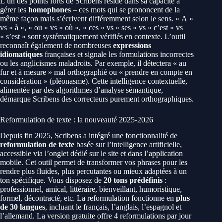
L’un des points forts de Scribens réside dans sa capacité à
gérer les
homophones
– ces mots qui se prononcent de la
même façon mais s’écrivent différemment selon le sens. « A »
vs « à », « ou » vs « où », « ces » vs « ses » vs « c’est » vs
« s’est » sont systématiquement vérifiés en contexte. L’outil
reconnaît également de nombreuses
expressions
idiomatiques
françaises et signale les formulations incorrectes
ou les anglicismes maladroits. Par exemple, il détectera « au
fur et à mesure » mal orthographié ou « prendre en compte en
considération » (pléonasme). Cette intelligence contextuelle,
alimentée par des algorithmes d’analyse sémantique,
démarque Scribens des correcteurs purement orthographiques.
Reformulation de texte : la nouveauté 2025-2026
Depuis fin 2025, Scribens a intégré une fonctionnalité de
reformulation de texte
basée sur l’intelligence artificielle,
accessible via l’onglet dédié sur le site et dans l’application
mobile. Cet outil permet de transformer vos phrases pour les
rendre plus fluides, plus percutantes ou mieux adaptées à un
ton spécifique. Vous disposez de
20 tons prédéfinis
:
professionnel, amical, littéraire, bienveillant, humoristique,
formel, décontracté, etc. La reformulation fonctionne en
plus
de 30 langues
, incluant le français, l’anglais, l’espagnol et
l’allemand. La version gratuite offre 4 reformulations par jour