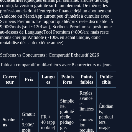
occasionnel
(quelques emails par semaine, articles de blog
courts), la version gratuite suffit amplement. De même, les
professionnels dont l’entreprise finance déjà un abonnement
Antidote ou MerciApp auront peu d’intérêt à cumuler avec
Scribens Premium. Le rapport qualité/prix reste discutable : à
9,90€/mois (soit ~120€/an), Scribens Premium se positionne
au-dessus de LanguageTool Premium (~80€/an) mais reste
moins cher qu’Antidote (~100€ en achat unique, donc
rentabilisé dès la deuxième année).
Scribens vs Concurrents : Comparatif Exhaustif 2026
Tableau comparatif multi-critères avec 8 correcteurs majeurs
Correc
Langu
Points
Points
Public
Prix
teur
es
forts
faibles
cible
Règles
avancé
Simplic
es
ité,
Étudian
limitées
gratuité
ts,
Gratuit
,
FR +
réelle,
particul
Scribe
/
connex
40 (app
pédago
iers,
ns
9,90€/
ion
mobile)
gie,
usage
mois
requise,