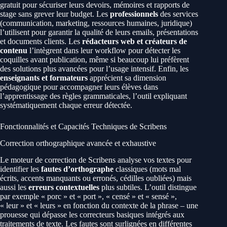
gratuit pour sécuriser leurs devoirs, mémoires et rapports de
stage sans grever leur budget. Les
professionnels
des services
(communication, marketing, ressources humaines, juridique)
l’utilisent pour garantir la qualité de leurs emails, présentations
et documents clients. Les
rédacteurs web et créateurs de
contenu
l’intègrent dans leur workflow pour détecter les
coquilles avant publication, même si beaucoup lui préfèrent
des solutions plus avancées pour l’usage intensif. Enfin, les
enseignants et formateurs
apprécient sa dimension
pédagogique pour accompagner leurs élèves dans
l’apprentissage des règles grammaticales, l’outil expliquant
systématiquement chaque erreur détectée.
Fonctionnalités et Capacités Techniques de Scribens
Correction orthographique avancée et exhaustive
Le moteur de correction de Scribens analyse vos textes pour
identifier les
fautes d’orthographe
classiques (mots mal
écrits, accents manquants ou erronés, cédilles oubliées) mais
aussi les
erreurs contextuelles
plus subtiles. L’outil distingue
par exemple « porc » et « port », « censé » et « sensé »,
« leur » et « leurs » en fonction du contexte de la phrase – une
prouesse qui dépasse les correcteurs basiques intégrés aux
traitements de texte. Les fautes sont surlignées en différentes