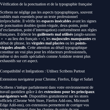
Vérification de la ponctuation et de la typographie française
Scribens ne néglige pas les aspects typographiques, souvent
oubliés mais essentiels pour un texte professionnel
irréprochable. Il vérifie les
espaces insécables
avant les signes
de ponctuation doubles (point-virgule, deux-points, point
d’exclamation, point d’interrogation) conformément aux règles
françaises. Il détecte les
guillemets mal utilisés
(anglo-saxons
» » au lieu des français « »), les
majuscules manquantes
en
début de phrase, les
virgules mal placées
ou les
points-
virgules abusifs
. Cette attention au détail typographique
constitue un vrai plus pour les rédacteurs professionnels,
même si des outils spécialisés comme Antidote restent plus
exhaustifs sur cet aspect.
Compatibilité et Intégrations : Utilisez Scribens Partout
Extensions navigateur pour Chrome, Firefox, Edge et Safari
Scribens s’intègre parfaitement dans votre environnement de
travail quotidien grâce à des
extensions pour les principaux
navigateurs web
. Disponibles gratuitement sur les stores
officiels (Chrome Web Store, Firefox Add-ons, Microsoft
Edge Add-ons), ces extensions permettent de corriger vos
textes directement dans les champs de saisie de vos