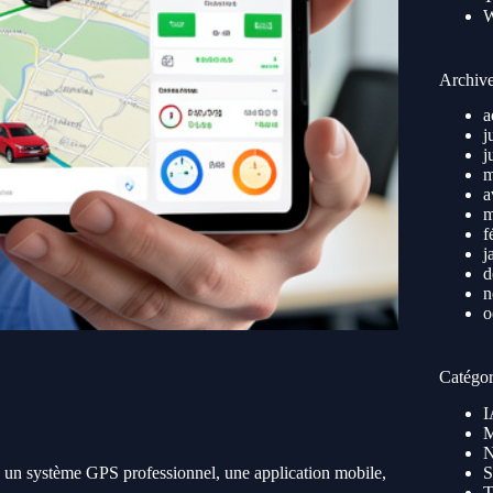
Archiv
a
j
j
m
a
m
f
j
d
n
o
Catégor
I
M
N
: un système GPS professionnel, une application mobile,
S
T