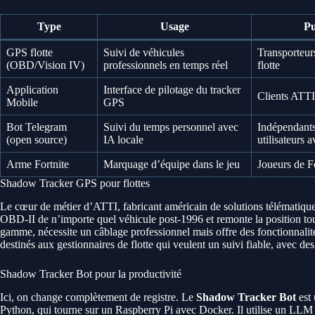
Type
Usage
Pu
GPS flotte
Suivi de véhicules
Transporteurs
(OBD/Vision IV)
professionnels en temps réel
flotte
Application
Interface de pilotage du tracker
Clients ATTI
Mobile
GPS
Bot Telegram
Suivi du temps personnel avec
Indépendants
(open source)
IA locale
utilisateurs 
Arme Fortnite
Marquage d’équipe dans le jeu
Joueurs de F
Shadow Tracker GPS pour flottes
Le cœur de métier d’ATTI, fabricant américain de solutions télématiqu
OBD-II de n’importe quel véhicule post-1996 et remonte la position to
gamme, nécessite un câblage professionnel mais offre des fonctionnalité
destinés aux gestionnaires de flotte qui veulent un suivi fiable, avec de
Shadow Tracker Bot pour la productivité
Ici, on change complètement de registre. Le
Shadow Tracker Bot
est 
Python, qui tourne sur un Raspberry Pi avec Docker. Il utilise un LLM