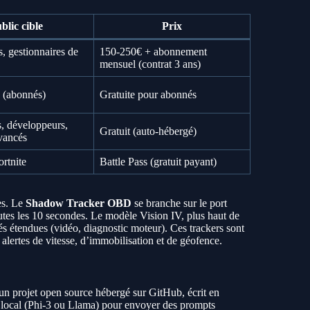
blic cible
Prix
, gestionnaires de
150-250€ + abonnement
mensuel (contrat 3 ans)
 (abonnés)
Gratuite pour abonnés
, développeurs,
Gratuit (auto-hébergé)
avancés
ortnite
Battle Pass (gratuit payant)
es. Le
Shadow Tracker OBD
se branche sur le port
utes les 10 secondes. Le modèle Vision IV, plus haut de
s étendues (vidéo, diagnostic moteur). Ces trackers sont
s alertes de vitesse, d’immobilisation et de géofence.
un projet open source hébergé sur GitHub, écrit en
 local (Phi-3 ou Llama) pour envoyer des prompts