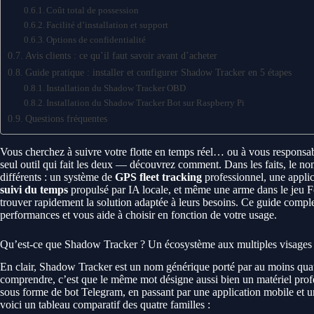
Coût total de possession
Facilité d’installation et support
Options de confidentialité
Avis clients : ce qu’il faut savoir avant d’acheter
Guide pratique : installer et configurer Shadow Tracker en 5 étapes
Installation du Shadow Tracker OBD
Installation du Shadow Tracker Bot sur Raspberry Pi
Questions fréquentes
Vous cherchez à suivre votre flotte en temps réel… ou à vous responsabi
seul outil qui fait les deux — découvrez comment. Dans les faits, le n
différents : un système de
GPS fleet tracking
professionnel, une appli
suivi du temps
propulsé par IA locale, et même une arme dans le jeu Fo
trouver rapidement la solution adaptée à leurs besoins. Ce guide comple
performances et vous aide à choisir en fonction de votre usage.
Qu’est-ce que Shadow Tracker ? Un écosystème aux multiples visages
En clair, Shadow Tracker est un nom générique porté par au moins quatre
comprendre, c’est que le même mot désigne aussi bien un matériel profe
sous forme de bot Telegram, en passant par une application mobile et un
voici un tableau comparatif des quatre familles :