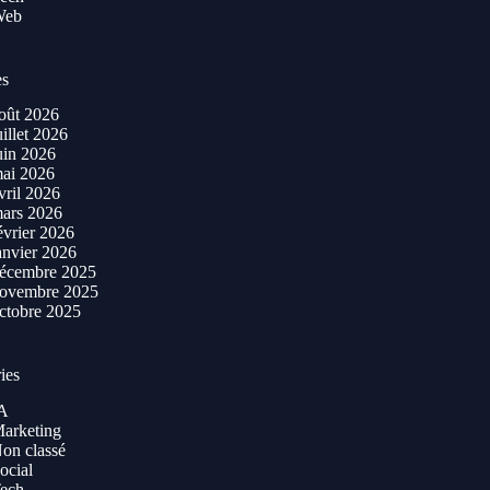
Web
es
oût 2026
uillet 2026
uin 2026
ai 2026
vril 2026
ars 2026
évrier 2026
anvier 2026
écembre 2025
ovembre 2025
ctobre 2025
ies
A
arketing
on classé
ocial
ech