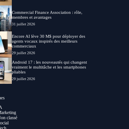
Commercial Finance Association : rôle,
membres et avantages
31 juillet 2026
Encore AI lève 30 M$ pour déployer des
agents vocaux inspirés des meilleurs
commerciaux
29 juillet 2026
Android 17 : les nouveautés qui changent
vraiment le multitâche et les smartphones
pliables
29 juillet 2026
ues
A
arketing
on classé
ocial
ech