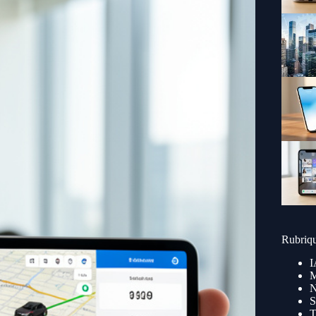
Rubriq
I
M
N
S
T