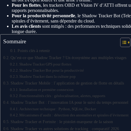
Pour les flottes
, les trackers OBD et Vision IV d’ATTI offrent u
rapports personnalisables.
Pour la productivité personnelle
, le Shadow Tracker Bot (Tele
spirales d’évitement, sans dépendre du cloud.
Les avis clients
sont mitigés : des performances techniques solides
longue durée.
Sommaire
Points clés à retenir
Qu’est-ce que Shadow Tracker ? Un écosystème aux multiples visages
Shadow Tracker GPS pour flottes
Shadow Tracker Bot pour la productivité
Shadow Tracker dans la culture pop
Shadow Tracker Mobile : l’application de gestion de flotte en détails
Installation et première connexion
Fonctionnalités clés : géolocalisation, alertes, rapports
Shadow Tracker Bot : l’innovation IA pour le suivi du temps personnel
Architecture technique : Python, SQLite, Docker
Mécanismes d’audit : détection des anomalies et spirales d’évitement
Shadow Tracker et Fortnite : le pistolet-marqueur de la saison
Shadow Tracker vs autres solutions de tracking : comparatif 2026