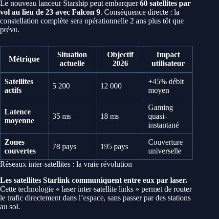
Le nouveau lanceur Starship peut embarquer
60 satellites par
vol au lieu de 23 avec Falcon 9
. Conséquence directe : la
constellation complète sera opérationnelle 2 ans plus tôt que
prévu.
Situation
Objectif
Impact
Métrique
actuelle
2026
utilisateur
Satellites
+45% débit
5 200
12 000
actifs
moyen
Gaming
Latence
35 ms
18 ms
quasi-
moyenne
instantané
Zones
Couverture
78 pays
195 pays
couvertes
universelle
Réseaux inter-satellites : la vraie révolution
Les satellites Starlink communiquent entre eux par laser.
Cette technologie « laser inter-satellite links » permet de router
le trafic directement dans l’espace, sans passer par des stations
au sol.