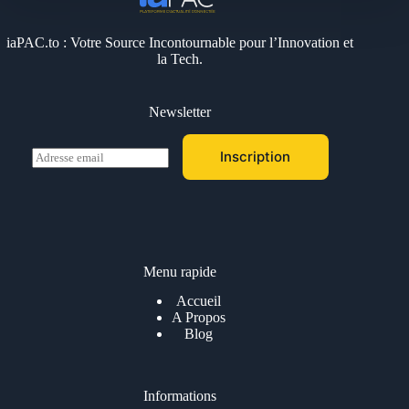
iaPAC.to : Votre Source Incontournable pour l’Innovation et
la Tech.
Newsletter
E
Inscription
m
a
i
l
*
Menu rapide
Accueil
A Propos
Blog
Informations