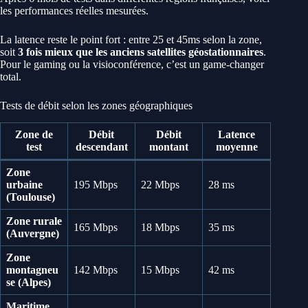
les performances réelles mesurées.
La latence reste le point fort : entre 25 et 45ms selon la zone,
soit
3 fois mieux que les anciens satellites géostationnaires
.
Pour le gaming ou la visioconférence, c’est un game-changer
total.
Tests de débit selon les zones géographiques
Zone de
Débit
Débit
Latence
test
descendant
montant
moyenne
Zone
urbaine
195 Mbps
22 Mbps
28 ms
(Toulouse)
Zone rurale
165 Mbps
18 Mbps
35 ms
(Auvergne)
Zone
montagneu
142 Mbps
15 Mbps
42 ms
se (Alpes)
Maritime