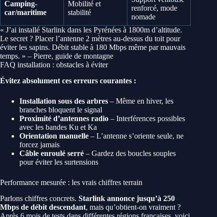
Camping-
Mobilité et
renforcé, mode
car/maritime
stabilité
nomade
« J’ai installé Starlink dans les Pyrénées à 1800m d’altitude.
Le secret ? Placer l’antenne 2 mètres au-dessus du toit pour
éviter les sapins. Débit stable à 180 Mbps même par mauvais
temps. » – Pierre, guide de montagne
FAQ installation : obstacles à éviter
Évitez absolument ces erreurs courantes :
Installation sous des arbres
– Même en hiver, les
branches bloquent le signal
Proximité d’antennes radio
– Interférences possibles
avec les bandes Ku et Ka
Orientation manuelle
– L’antenne s’oriente seule, ne
forcez jamais
Câble enroulé serré
– Gardez des boucles souples
pour éviter les surtensions
Performance mesurée : les vrais chiffres terrain
Parlons chiffres concrets.
Starlink annonce jusqu’à 250
Mbps de débit descendant
, mais qu’obtient-on vraiment ?
Après 6 mois de tests dans différentes régions françaises, voici