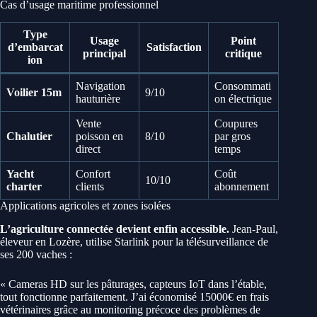
Cas d’usage maritime professionnel
Type
Usage
Point
d’embarcat
Satisfaction
principal
critique
ion
Navigation
Consommati
Voilier 15m
9/10
hauturière
on électrique
Vente
Coupures
Chalutier
poisson en
8/10
par gros
direct
temps
Yacht
Confort
Coût
10/10
charter
clients
abonnement
Applications agricoles et zones isolées
L’agriculture connectée devient enfin accessible.
Jean-Paul,
éleveur en Lozère, utilise Starlink pour la télésurveillance de
ses 200 vaches :
« Cameras HD sur les pâturages, capteurs IoT dans l’étable,
tout fonctionne parfaitement. J’ai économisé 15000€ en frais
vétérinaires grâce au monitoring précoce des problèmes de