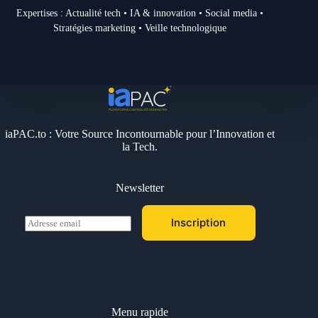
Expertises : Actualité tech • IA & innovation • Social media •
Stratégies marketing • Veille technologique
iaPAC.to : Votre Source Incontournable pour l’Innovation et
la Tech.
Newsletter
E
Inscription
m
a
i
l
*
Menu rapide