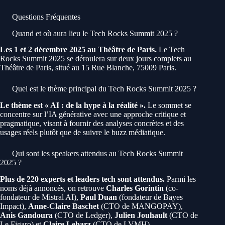
Questions Fréquentes
Quand et où aura lieu le Tech Rocks Summit 2025 ?
Les 1 et 2 décembre 2025 au Théâtre de Paris.
Le Tech
Rocks Summit 2025 se déroulera sur deux jours complets au
Théâtre de Paris, situé au 15 Rue Blanche, 75009 Paris.
Quel est le thème principal du Tech Rocks Summit 2025 ?
Le thème est « AI : de la hype à la réalité ».
Le sommet se
concentre sur l’IA générative avec une approche critique et
pragmatique, visant à fournir des analyses concrètes et des
usages réels plutôt que de suivre le buzz médiatique.
Qui sont les speakers attendus au Tech Rocks Summit
2025 ?
Plus de 220 experts et leaders tech sont attendus.
Parmi les
noms déjà annoncés, on retrouve
Charles Gorintin
(co-
fondateur de Mistral AI),
Paul Duan
(fondateur de Bayes
Impact),
Anne-Claire Baschet
(CTO de MANGOPAY),
Anis Gandoura
(CTO de Ledger),
Julien Jouhault
(CTO de
Le Figaro) et
Claire Lebarz
(CTO de LVMH).