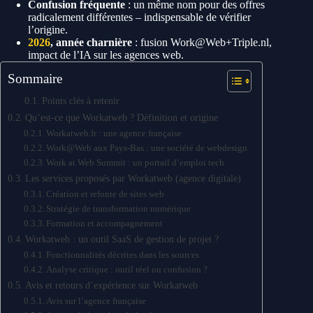
Confusion fréquente
: un même nom pour des offres
radicalement différentes – indispensable de vérifier
l’origine.
2026
, année charnière
: fusion Work@Web+Triple.nl,
impact de l’IA sur les agences web.
Sommaire
Points clés à retenir
Qu’est-ce que Workatweb ? Définition et origine
Workatweb.fr : une agence française
Work@Web aux Pays-Bas : une société de webdesign
Work at Web Summit : un portail d’emploi tech
Les services proposés par Workatweb (agence digitale)
Création et refonte de sites web
Stratégie de transformation numérique
Formation et accompagnement
Workatweb : un outil SaaS de gestion de projet ?
Fonctionnalités décrites dans les sources
Analyse critique : outil réel ou confusion ?
Avis et retours d’expérience sur Workatweb
Avis sur l’agence française