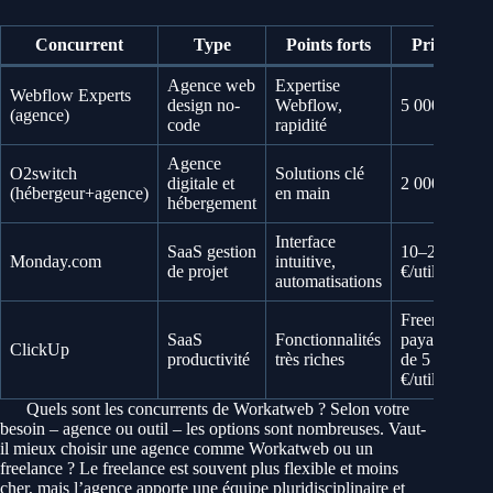
Concurrent
Type
Points forts
Prix indica
Agence web
Expertise
Webflow Experts
design no-
Webflow,
5 000–20 00
(agence)
code
rapidité
Agence
O2switch
Solutions clé
digitale et
2 000–10 00
(hébergeur+agence)
en main
hébergement
Interface
SaaS gestion
10–20
Monday.com
intuitive,
de projet
€/utilisateur/
automatisations
Freemium,
SaaS
Fonctionnalités
payant à parti
ClickUp
productivité
très riches
de 5
€/utilisateur/
Quels sont les concurrents de Workatweb ? Selon votre
besoin – agence ou outil – les options sont nombreuses. Vaut-
il mieux choisir une agence comme Workatweb ou un
freelance ? Le freelance est souvent plus flexible et moins
cher, mais l’agence apporte une équipe pluridisciplinaire et