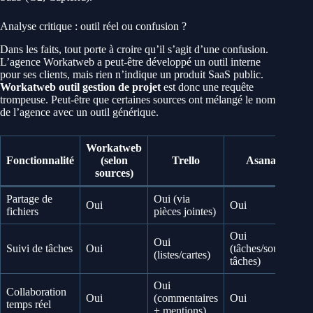
Analyse critique : outil réel ou confusion ?
Dans les faits, tout porte à croire qu’il s’agit d’une confusion.
L’agence Workatweb a peut-être développé un outil interne
pour ses clients, mais rien n’indique un produit SaaS public.
Workatweb outil gestion de projet
est donc une requête
trompeuse. Peut-être que certaines sources ont mélangé le nom
de l’agence avec un outil générique.
Workatweb
Fonctionnalité
(selon
Trello
Asana
sources)
Partage de
Oui (via
Oui
Oui
fichiers
pièces jointes)
Oui
Oui
Suivi de tâches
Oui
(tâches/sous-
(listes/cartes)
tâches)
Oui
Collaboration
Oui
(commentaires
Oui
temps réel
+ mentions)