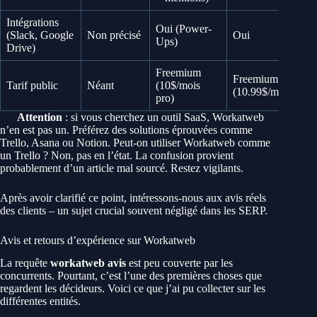
Intégrations
Oui (Power-
(Slack, Google
Non précisé
Oui
Ups)
Drive)
Freemium
Freemium
Tarif public
Néant
(10$/mois
(10.99$/mois)
pro)
Attention
: si vous cherchez un outil SaaS, Workatweb
n’en est pas un. Préférez des solutions éprouvées comme
Trello, Asana ou Notion. Peut-on utiliser Workatweb comme
un Trello ? Non, pas en l’état. La confusion provient
probablement d’un article mal sourcé. Restez vigilants.
Après avoir clarifié ce point, intéressons-nous aux avis réels
des clients – un sujet crucial souvent négligé dans les SERP.
Avis et retours d’expérience sur Workatweb
La requête
workatweb avis
est peu couverte par les
concurrents. Pourtant, c’est l’une des premières choses que
regardent les décideurs. Voici ce que j’ai pu collecter sur les
différentes entités.