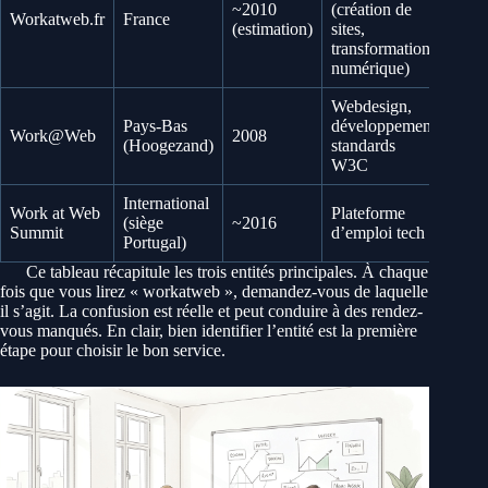
~2010
(création de
Workatweb.fr
France
work
(estimation)
sites,
transformation
numérique)
Webdesign,
Pays-Bas
développement
work
Work@Web
2008
(Hoogezand)
standards
équi
W3C
International
Work at Web
Plateforme
(siège
~2016
wor
Summit
d’emploi tech
Portugal)
Ce tableau récapitule les trois entités principales. À chaque
fois que vous lirez « workatweb », demandez-vous de laquelle
il s’agit. La confusion est réelle et peut conduire à des rendez-
vous manqués. En clair, bien identifier l’entité est la première
étape pour choisir le bon service.