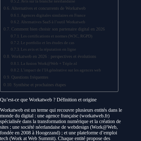
Avis sur la branche néerlandaise
Alternatives et concurrents de Workatweb
Agences digitales similaires en France
Alternatives SaaS à l’outil Workatweb
Comment bien choisir son partenaire digital en 2026
Les certifications et normes (W3C, RGPD)
Le portfolio et les études de cas
Les avis et la réputation en ligne
Workatweb en 2026 : perspectives et évolutions
La fusion Work@Web + Triple.nl
L’impact de l’IA générative sur les agences web
Questions fréquentes
Synthèse et prochaines étapes
Qu’est-ce que Workatweb ? Définition et origine
Workatweb est un terme qui recouvre plusieurs entités dans le
monde du digital : une agence française (workatweb.fr)
spécialisée dans la transformation numérique et la création de
sites ; une société néerlandaise de webdesign (Work@Web,
fondée en 2008 à Hoogezand) ; et une plateforme d’emploi
tech (Work at Web Summit). Chaque entité propose des