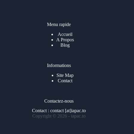
i
l
*
Menu rapide
Accueil
A Propos
Blog
Informations
Site Map
Contact
Contactez-nous
Contact : contact [at]iapac.to
Copyright © 2026 - iapac.to