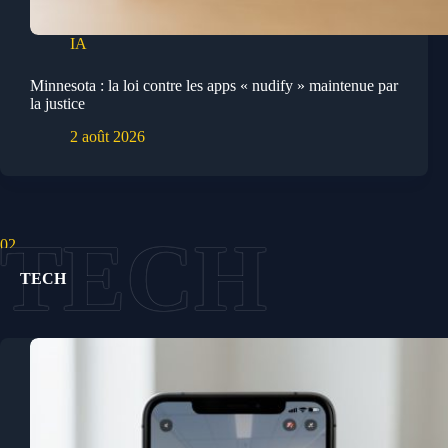
IA
Minnesota : la loi contre les apps « nudify » maintenue par
la justice
2 août 2026
02.
TECH