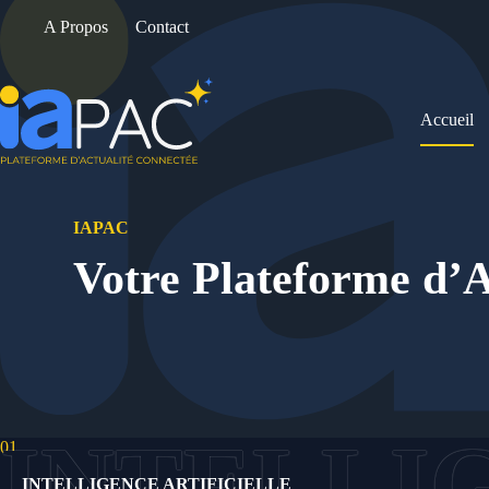
Passer
A Propos
Contact
au
contenu
Accueil
IAPAC
Votre Plateforme d’A
01.
INTELLIGENCE ARTIFICIELLE