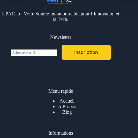
iaPAC.to : Votre Source Incontournable pour l’Innovation et
la Tech.
Newsletter
E
Inscription
m
a
i
l
*
Menu rapide
Accueil
A Propos
Blog
Informations