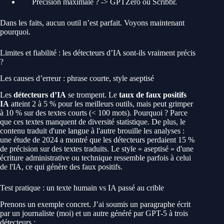
Précision maximale ? -> GPTZero ou Scribbr.
Dans les faits, aucun outil n’est parfait. Voyons maintenant
pourquoi.
Limites et fiabilité : les détecteurs d’IA sont-ils vraiment précis
?
Les causes d’erreur : phrase courte, style aseptisé
Les
détecteurs d’IA
se trompent. Le
taux de faux positifs
IA
atteint 2 à 5 % pour les meilleurs outils, mais peut grimper
à 10 % sur des textes courts (< 100 mots). Pourquoi ? Parce
que ces textes manquent de diversité statistique. De plus, le
contenu traduit d'une langue à l'autre brouille les analyses :
une étude de 2024 a montré que les détecteurs perdaient 15 %
de précision sur des textes traduits. Le style « aseptisé » d'une
écriture administrative ou technique ressemble parfois à celui
de l'IA, ce qui génère des faux positifs.
Test pratique : un texte humain vs IA passé au crible
Prenons un exemple concret. J’ai soumis un paragraphe écrit
par un journaliste (moi) et un autre généré par GPT-5 à trois
détecteurs :