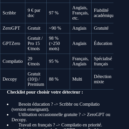
Anglais,
9 € par
Fiabilité
Scribbr
97 %
Français,
doc
académique
etc.
ZeroGPT
Gratuit
~90 %
Anglais
Gratuité
Gratuit /
98 %
GPTZero
Pro 15
(>250
Anglais
Éducation
€/mois
mots)
29
Français,
Spécialisé
Compilatio
95 %
€/mois
Anglais
français
Gratuit
Détection
Decopy
(10/j) /
88 %
Multi
mixte
Premium
Checklist pour choisir votre détecteur :
Besoin éducation ? -> Scribbr ou Compilatio
(version enseignant).
Utilisation occasionnelle gratuite ? -> ZeroGPT ou
Decopy.
Travail en français ? -> Compilatio en priorité.