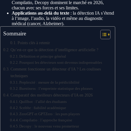
Compilatio, Decopy dominent le marché en 2026,
chacun avec ses forces et ses limites.
Applications au-delà du texte
: la détection IA s’étend
à l’image, l’audio, la vidéo et même au diagnostic
médical (cancer, Alzheimer).
Sommaire
Points clés à retenir
Qu’est-ce que la détection d’intelligence artificielle ?
Définition et principe général
Pourquoi les détecteurs sont devenus indispensables
Comment fonctionne un détecteur d’IA ? Les coulisses
techniques
Perplexité : mesure de la prédictibilité
Burstiness : l’empreinte statistique des phrases
Comparatif des meilleurs détecteurs d’IA en 2026
Quillbot : l’allié des étudiants
Scribbr : fiabilité académique
ZeroGPT et GPTZero : les purs players
Compilatio : l’approche française
Decopy : le nouveau venu prometteur