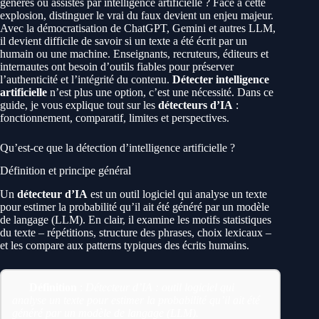
générés ou assistés par intelligence artificielle ? Face à cette
explosion, distinguer le vrai du faux devient un enjeu majeur.
Avec la démocratisation de ChatGPT, Gemini et autres LLM,
il devient difficile de savoir si un texte a été écrit par un
humain ou une machine. Enseignants, recruteurs, éditeurs et
internautes ont besoin d’outils fiables pour préserver
l’authenticité et l’intégrité du contenu.
Détecter intelligence
artificielle
n’est plus une option, c’est une nécessité. Dans ce
guide, je vous explique tout sur les
détecteurs d’IA
:
fonctionnement, comparatif, limites et perspectives.
Qu’est-ce que la détection d’intelligence artificielle ?
Définition et principe général
Un
détecteur d’IA
est un outil logiciel qui analyse un texte
pour estimer la probabilité qu’il ait été généré par un modèle
de langage (LLM). En clair, il examine les motifs statistiques
du texte – répétitions, structure des phrases, choix lexicaux –
et les compare aux patterns typiques des écrits humains.
Définition
:
Détecteur d’IA : outil logiciel qui
analyse un texte pour estimer la probabilité qu’il ait été
généré par un modèle de langage (LLM).