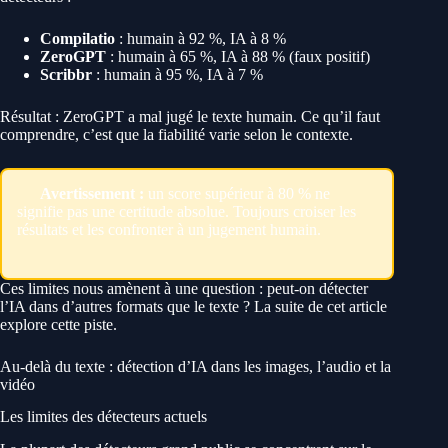
Compilatio
: humain à 92 %, IA à 8 %
ZeroGPT
: humain à 65 %, IA à 88 % (faux positif)
Scribbr
: humain à 95 %, IA à 7 %
Résultat : ZeroGPT a mal jugé le texte humain. Ce qu’il faut
comprendre, c’est que la fiabilité varie selon le contexte.
Avertissement :
un score supérieur à 80 % ne
signifie pas une certitude absolue. Toujours croiser les
résultats et les confronter à un jugement humain.
Ces limites nous amènent à une question : peut-on détecter
l’IA dans d’autres formats que le texte ? La suite de cet article
explore cette piste.
Au-delà du texte : détection d’IA dans les images, l’audio et la
vidéo
Les limites des détecteurs actuels