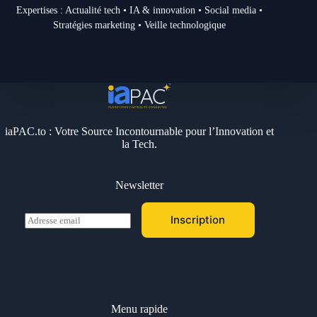
Expertises : Actualité tech • IA & innovation • Social media •
Stratégies marketing • Veille technologique
iaPAC.to : Votre Source Incontournable pour l’Innovation et
la Tech.
Newsletter
E
Inscription
m
a
i
l
*
Menu rapide