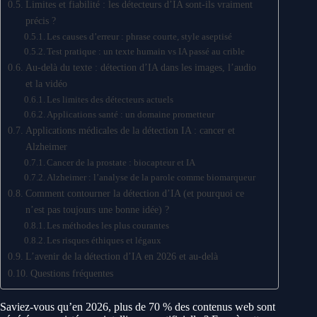
Limites et fiabilité : les détecteurs d’IA sont-ils vraiment
précis ?
Les causes d’erreur : phrase courte, style aseptisé
Test pratique : un texte humain vs IA passé au crible
Au-delà du texte : détection d’IA dans les images, l’audio
et la vidéo
Les limites des détecteurs actuels
Applications santé : un domaine prometteur
Applications médicales de la détection IA : cancer et
Alzheimer
Cancer de la prostate : biocapteur et IA
Alzheimer : l’analyse de la parole comme biomarqueur
Comment contourner la détection d’IA (et pourquoi ce
n’est pas toujours une bonne idée) ?
Les méthodes les plus courantes
Les risques éthiques et légaux
L’avenir de la détection d’IA en 2026 et au-delà
Questions fréquentes
Saviez-vous qu’en 2026, plus de 70 % des contenus web sont