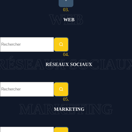
03.
WEB
Aucun
résultat
04.
RÉSEAUX SOCIAUX
Aucun
résultat
05.
MARKETING
Aucun