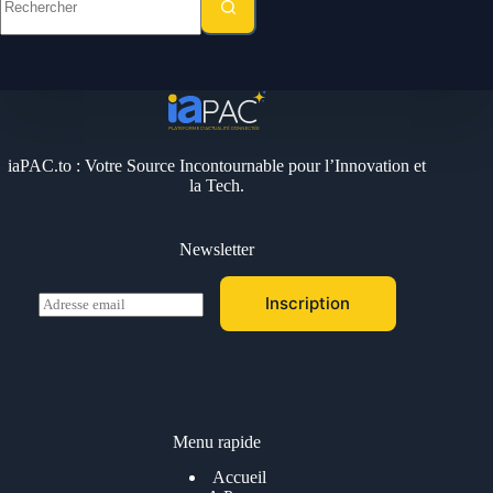
résultat
iaPAC.to : Votre Source Incontournable pour l’Innovation et
la Tech.
Newsletter
E
Inscription
m
a
i
l
*
Menu rapide
Accueil