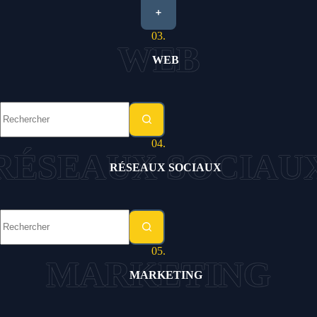
+
03.
WEB
Aucun
résultat
04.
RÉSEAUX SOCIAUX
Aucun
résultat
05.
MARKETING