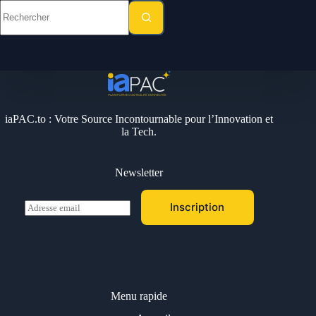
Aucun
résultat
iaPAC.to : Votre Source Incontournable pour l’Innovation et
la Tech.
Newsletter
E
Inscription
m
a
i
l
*
Menu rapide