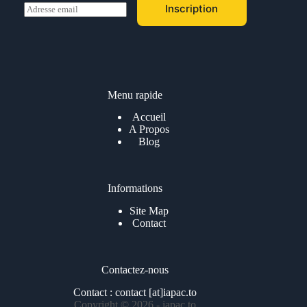
E
Inscription
m
a
i
l
*
Menu rapide
Accueil
A Propos
Blog
Informations
Site Map
Contact
Contactez-nous
Contact : contact [at]iapac.to
Copyright © 2026 - iapac.to