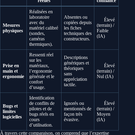
réelles
confiance
Réalisées en
laboratoire
Absentes ou
Élevé
avec du
copiées depuis
Mesures
(terrain) /
matériel calibré
les fiches
physiques
Faible
(sondes,
techniques des
(IA)
caméras
constructeurs.
thermiques).
Ressenti réel
Descriptions
sur les
génériques et
Prise en
matériaux,
Élevé
théoriques
main et
l’ergonomie
(terrain) /
sans
ergonomie
générale et le
Nul (IA)
appréciation
confort
tactile.
d’usage.
Identification
de conflits de
Ignorés ou
Élevé
Bugs et
pilotes et de
mentionnés de
(terrain) /
limites
bugs réels en
façon très
Moyen
logicielles
cours
évasive.
(IA)
d’utilisation.
À travers cette comparaison, on comprend que l’expertise