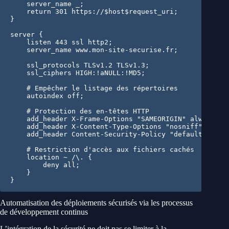
    server_name _;

    return 301 https://$host$request_uri;

}

server {

    listen 443 ssl http2;

    server_name www.mon-site-securise.fr;

    ssl_protocols TLSv1.2 TLSv1.3;

    ssl_ciphers HIGH:!aNULL:!MD5;

    # Empêcher le listage des répertoires

    autoindex off;

    # Protection des en-têtes HTTP

    add_header X-Frame-Options "SAMEORIGIN" always;

    add_header X-Content-Type-Options "nosniff" always
    add_header Content-Security-Policy "default-src 's
    # Restriction d'accès aux fichiers cachés

    location ~ /\. {

        deny all;

    }

}
Automatisation des déploiements sécurisés via les processus
de développement continus
L’intégration de la sécurité ne doit pas se limiter à la