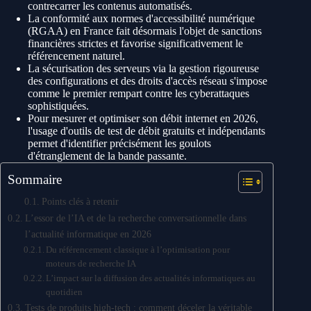
contrecarrer les contenus automatisés.
La conformité aux normes d'accessibilité numérique
(RGAA) en France fait désormais l'objet de sanctions
financières strictes et favorise significativement le
référencement naturel.
La sécurisation des serveurs via la gestion rigoureuse
des configurations et des droits d'accès réseau s'impose
comme le premier rempart contre les cyberattaques
sophistiquées.
Pour mesurer et optimiser son débit internet en 2026,
l'usage d'outils de test de débit gratuits et indépendants
permet d'identifier précisément les goulots
d'étranglement de la bande passante.
Sommaire
Points clés à retenir
L’essor de l’IA et de la recherche conversationnelle dans
l’actualité informatique en 2026
Du référencement classique à l’optimisation pour
moteurs de recherche IA
L’impact sur la diffusion des actualités informatiques au
quotidien
Tests de produits high-tech : comment déceler la véritable