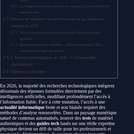
Les étapes clés pour auditer et corriger l’accessibilité de
son site web
Mesurer et optimiser les performances de sa connexion
internet en 2026
Sélection des meilleurs testeurs de bande passante
gratuits
Interprétation des résultats : débit descendant, débit
montant et temps de latence
L’horizon technologique de 2026 : l’indispensable
discernement
Questions fréquentes
En 2026, la majorité des recherches technologiques intègrent
désormais des réponses formulées directement par des
intelligences artificielles, modifiant profondément l’accès à
l’information fiable. Face à cette mutation, l’accès à une
actualité informatique
brute et non biaisée requiert des
méthodes d’analyse renouvelées. Dans un paysage numérique
saturé de contenus automatisés, trouver des
tests
de matériel
authentiques et des
guides tech
basés sur une réelle expertise
physique devient un défi de taille pour les professionnels et