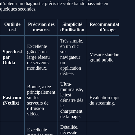
d’obtenir un diagnostic précis de votre bande passante en
quelques secondes.
Outil de
Précision des
Simplicité
Recommandation
test
mesures
d’utilisation
d’usage
Très simple,
Excellente
en un clic
Speedtest
grâce à un
sur
Mesure standard
par
large réseau
navigateur
grand public.
Ookla
de serveurs
ou
mondiaux.
application
dédiée.
Ultra-
Bonne, axée
minimaliste,
principalement
le test
Fast.com
sur les
Évaluation rapide
démarre dès
(Netflix)
serveurs de
du streaming.
le
diffusion
chargement
vidéo.
de la page.
Détaillée,
Excellente
nécessite