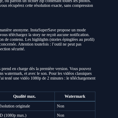
, ou parfois un fichier zip contenant toutes les photos.
0, vous récupérez cette résolution exacte, sans compression
manière anonyme. InstaSuperSave propose un mode
ous téléchargez la story ne reçoit aucune notification.
ion de contenu. Les highlights (stories épinglées au profil)
oncernée. Attention toutefois : l’outil ne peut pas
ection sécurité.
es prend en charge dès la première version. Vous pouvez
ns watermark, et avec le son. Pour les vidéos classiques
 J’ai testé une vidéo 1080p de 2 minutes : le téléchargement
Qualité max.
Watermark
solution originale
Non
D (1080p max.)
Non