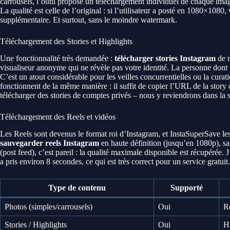
carrousels, l’outil propose un téléchargement individuel de chaque image
La qualité est celle de l’original : si l’utilisateur a posté en 1080×108
supplémentaire. Et surtout, sans le moindre watermark.
Téléchargement des Stories et Highlights
Une fonctionnalité très demandée :
télécharger stories Instagram
de 
visualiseur anonyme qui ne révèle pas votre identité. La personne dont v
C’est un atout considérable pour les veilles concurrentielles ou la curat
fonctionnent de la même manière : il suffit de copier l’URL de la story c
télécharger des stories de comptes privés – nous y reviendrons dans la s
Téléchargement des Reels et vidéos
Les Reels sont devenus le format roi d’Instagram, et InstaSuperSave l
sauvegarder reels Instagram
en haute définition (jusqu’en 1080p), sa
(post feed), c’est pareil : la qualité maximale disponible est récupérée.
a pris environ 8 secondes, ce qui est très correct pour un service gratuit.
Type de contenu
Supporté
Photos (simples/carrousels)
Oui
Ré
Stories / Highlights
Oui
H