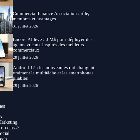
Commercial Finance Association : rôle,
membres et avantages
31 juillet 2026
Encore AI lève 30 M$ pour déployer des
agents vocaux inspirés des meilleurs
commerciaux
29 juillet 2026
Android 17 : les nouveautés qui changent
vraiment le multitâche et les smartphones
pliables
29 juillet 2026
ues
A
arketing
on classé
ocial
ech