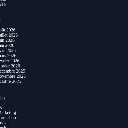
Web
es
oût 2026
uillet 2026
uin 2026
ai 2026
vril 2026
ars 2026
évrier 2026
anvier 2026
écembre 2025
ovembre 2025
ctobre 2025
ies
A
arketing
on classé
ocial
ech