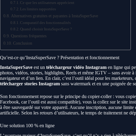
Ce que les utilisateurs apprécient
Les limites rapportées
Alternatives gratuites et payantes à InstaSuperSave
Comparatif des fonctionnalités
Quand choisir InstaSuperSave ?
Questions fréquentes
Conclusion
Qu’est-ce qu’InstaSuperSave ? Présentation et fonctionnement
InstaSuperSave
est un
téléchargeur vidéo Instagram
en ligne qui pe
photos, vidéos, stories, highlights, Reels et même IGTV – sans avoir à 
navigateur et d’un lien. En clair, c’est l’outil idéal pour les marketeu
télécharger stories Instagram
sans watermark et en une poignée de s
Son fonctionnement repose sur le principe du copier-coller : vous copi
Facebook, car l’outil est aussi compatible), vous la collez sur le site in
à être sauvegardé sur votre appareil. Aucune inscription, aucune limite
artificielle. Selon les retours d’utilisateurs, le temps de traitement n
Une solution 100 % en ligne
L’avantage majeur d’InstaSuperSave, c’est qu’il n’y a rien à télécharger