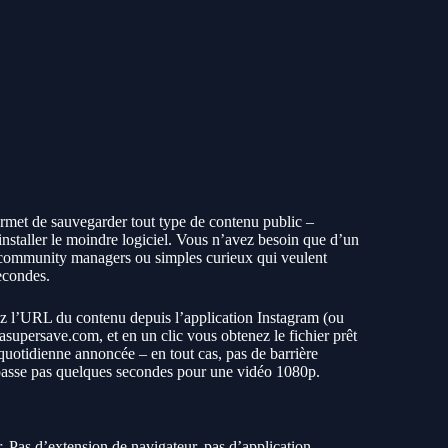
rmet de sauvegarder tout type de contenu public –
installer le moindre logiciel. Vous n’avez besoin que d’un
rs, community managers ou simples curieux qui veulent
econdes.
ez l’URL du contenu depuis l’application Instagram (ou
stasupersave.com, et en un clic vous obtenez le fichier prêt
 quotidienne annoncée – en tout cas, pas de barrière
e dépasse pas quelques secondes pour une vidéo 1080p.
. Pas d’extension de navigateur, pas d’application