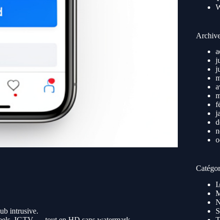
Archiv
a
j
j
m
a
m
f
j
d
n
o
Catégor
I
M
N
ub intrusive.
S
, Reels, IGTV — tout en HD sans watermark.
T