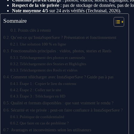
Respect de la vie privée
: pas de stockage de données, pas de 
Note moyenne 4/5
sur 24 avis vérifiés (Techraisal, 2026).
Sommaire
Points clés à retenir
Qu’est-ce qu’InstaSuperSave ? Présentation et fonctionnement
Une solution 100 % en ligne
Fonctionnalités principales : vidéos, photos, stories et Reels
Téléchargement des photos et carrousels
Téléchargement des Stories et Highlights
Téléchargement des Reels et vidéos
Comment télécharger avec InstaSuperSave ? Guide pas à pas
Étape 1 : Copier le lien du contenu
Étape 2 : Coller sur le site
Étape 3 : Télécharger en HD
Qualité et formats disponibles : que vaut vraiment le rendu ?
Sécurité et vie privée : peut-on faire confiance à InstaSuperSave ?
Politique de confidentialité
Que faire en cas de problème ?
Avantages et inconvénients selon les utilisateurs