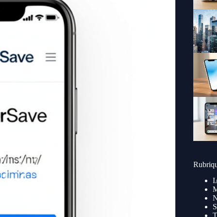
Rubriq
I
M
N
S
T